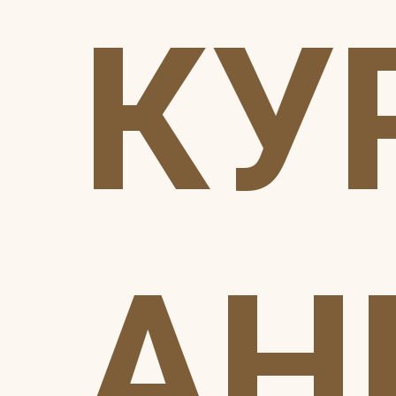
КУ
АН