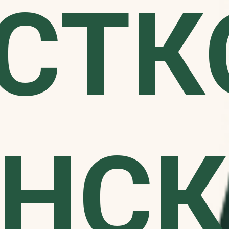
СТК
НСК