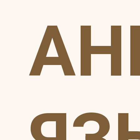
АН
ЯЗ