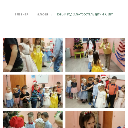
Главная
→
Галерея
→
Новый год Электросталь дети 4-6 лет