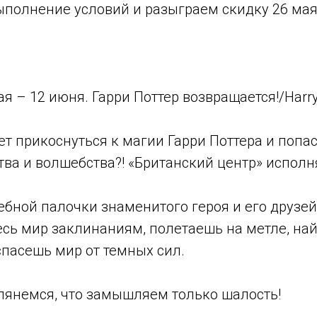
полнение условий и разыграем скидку 26 мая
ая – 12 июня. Гарри Поттер возвращается!/Harry P
ет прикоснуться к магии Гарри Поттера и попа
ва и волшебства?! «Британский центр» исполн
ебной палочки знаменитого героя и его друзе
есь мир заклинаниям, полетаешь на метле, на
спасешь мир от темных сил.
лянемся, что замышляем только шалость!