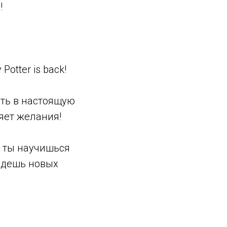
!
otter is back!
сть в настоящую
яет желания!
й ты научишься
йдешь новых