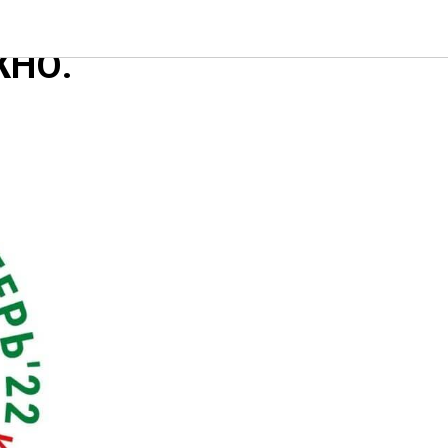
ДСКОЙ
ЖНО.