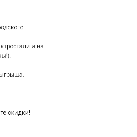
родского
ектростали и на
ы!).
зыгрыша.
те скидки!