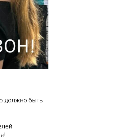
но должно быть
елей
я!