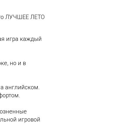
 это ЛУЧШЕЕ ЛЕТО
ая игра каждый
е, но и в
на английском.
фортом.
розненные
альной игровой