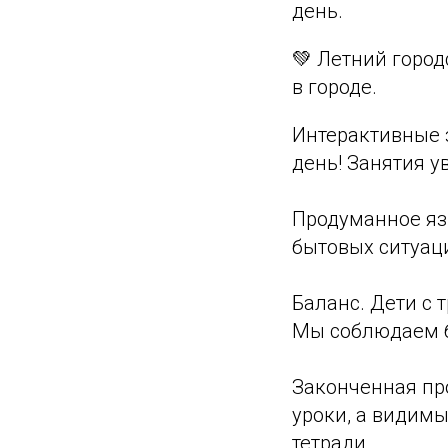
день.
💚 Летний город
в городе.
Интерактивные 
день! Занятия у
Продуманное язы
бытовых ситуаци
Баланс. Дети с
Мы соблюдаем 
Законченная пр
уроки, а видим
тетради.