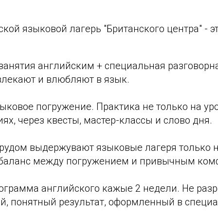
ской языковой лагерь "Британского центра" -
занятия английским + специальная разговорн
влекают и влюбляют в язык.
ковое погружение. Практика не только на урок
ях, через квесты, мастер-классы и слово дня.
 трудом выдержувают языковые лагеря только 
баланс между погружением и привычным ком
ограмма английского кажые 2 недели. Не раз
ый, понятный результат, оформленный в специ