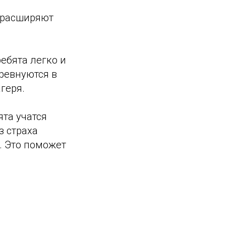
, расширяют
ребята легко и
ревнуются в
геря.
та учатся
з страха
. Это поможет