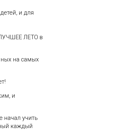
детей, и для
о ЛУЧШЕЕ ЛЕТО в
нных на самых
т!
ким, и
е начал учить
вный каждый