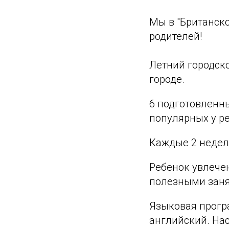
Мы в "Британско
родителей!
Летний городско
городе.
6 подготовленн
популярных у ре
Каждые 2 недел
Ребенок увлечен
полезными заня
Языковая програ
английский. На