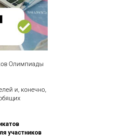
иков Олимпиады
лей и, конечно,
любящих
икатов
ля участников