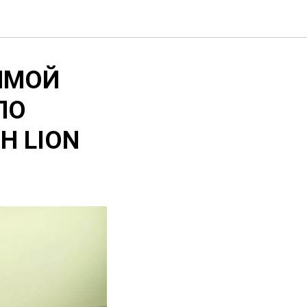
ИМОЙ
ПО
H LION