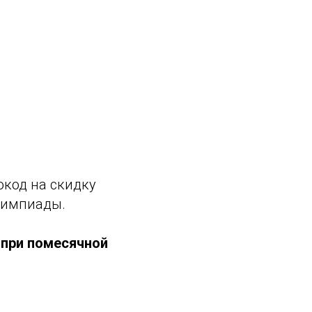
окод на скидку
лимпиады.
при помесячной