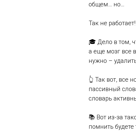
общем… но…
Так не работает!
🎓 Дело в том, 
а еще мозг все в
нужно – удалить
👆 Так вот, все
пассивный слова
словарь активн
📚 Вот из-за та
помнить будете 