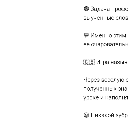
🟢 Задача проф
выученные слов
💬 Именно этим 
ее очарователь
🇬🇧 Игра назыв
Через веселую 
полученных знан
уроке и наполн
😃 Никакой зубр