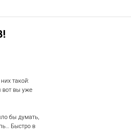
!
них такой:
и вот вы уже
ыло бы думать,
ль… Быстро в