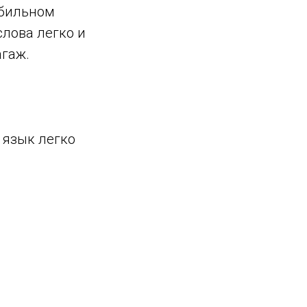
обильном
слова легко и
агаж.
 язык легко