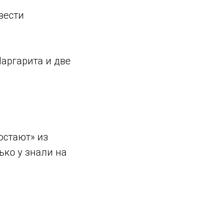
вести
аргарита и две
остают» из
ько у знали на