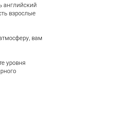
ть английский
есть взрослые
 атмосферу, вам
те уровня
орного