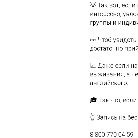
💡 Так вот, есл
интересно, увле
группы и индив
👀 Чтоб увидеть
достаточно при
📈 Даже если на
выживания, а че
английского.
🎓 Так что, есл
👆 Запись на бе
8 800 770 04 59