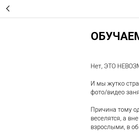
ОБУЧАЕ
Нет, ЭТО НЕВО
И мы жутко стра
фото/видео зан
Причина тому од
веселятся, а вн
взрослыми, в о