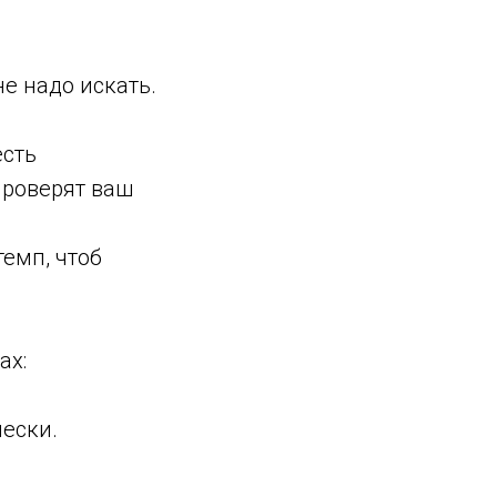
е надо искать.
есть
проверят ваш
емп, чтоб
ах:
ески.