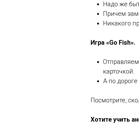
Надо же бы
Причем заме
Никакого п
⠀
Игра «Go Fish».
⠀
Отправляем
карточкой.
А по дороге
⠀
Посмотрите, ско
⠀
Хотите учить ан
⠀