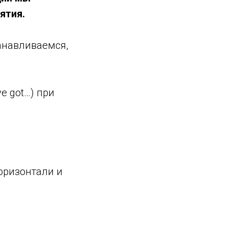
ятия.
танавливаемся,
e got…) при
горизонтали и