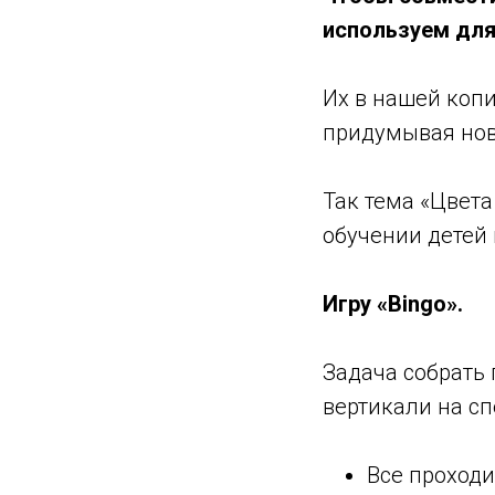
используем для 
⠀
Их в нашей копи
придумывая но
⠀
Так тема «Цвета 
обучении детей 
⠀
Игру «Bingo».
⠀
Задача собрать 
вертикали на с
⠀
Все проходи