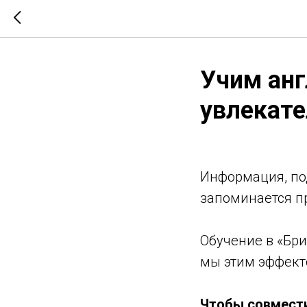
Учим анг
увлекате
Информация, п
запоминается пр
⠀
Обучение в «Бри
мы этим эффект
⠀
Чтобы совмест