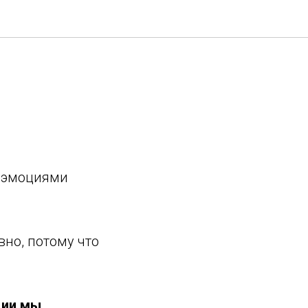
 эмоциями
.
вно, потому что
ции мы