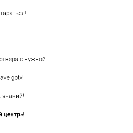
тараться!
ртнера с нужной
ve got»!
 знаний!
й центр»!