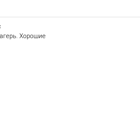
с
лагерь. Хорошие